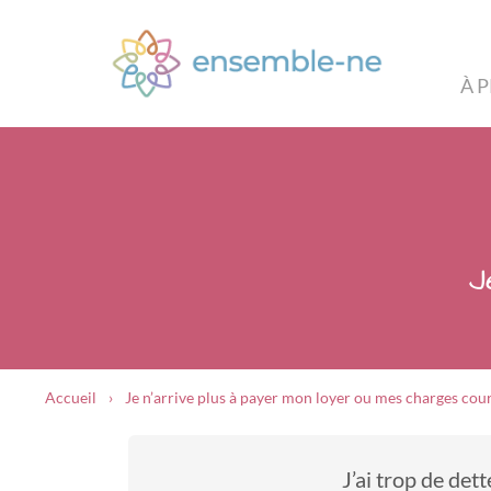
À 
J
Accueil
Je n’arrive plus à payer mon loyer ou mes charges cou
J’ai trop de dett