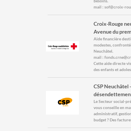
besoins.
mail : sof@croix-ro
Croix-Rouge neuc
Avenue du prem
Aide financière dest
modestes, confrontées
Neuchâtel.
mail : fonds.crne@c
Cette aide directe vi
des enfants et adole
CSP Neuchâtel -
désendettement 
Le Secteur social-p
vous conseille en ma
administratif, gesti
budget ? Des factures