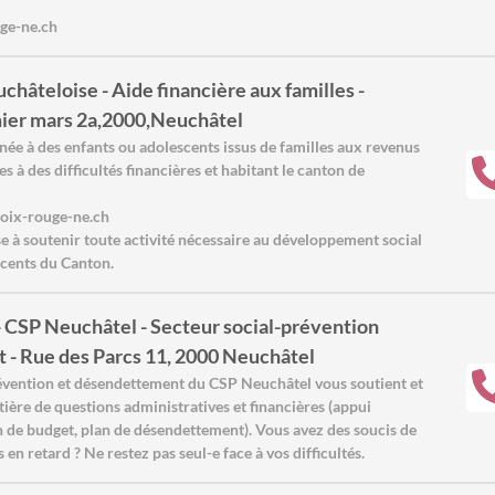
uge-ne.ch
hâteloise - Aide financière aux familles -
ier mars 2a,2000,Neuchâtel
inée à des enfants ou adolescents issus de familles aux revenus
 à des difficultés financières et habitant le canton de
roix-rouge-ne.ch
se à soutenir toute activité nécessaire au développement social
scents du Canton.
 CSP Neuchâtel - Secteur social-prévention
- Rue des Parcs 11, 2000 Neuchâtel
révention et désendettement du CSP Neuchâtel vous soutient et
tière de questions administratives et financières (appui
on de budget, plan de désendettement). Vous avez des soucis de
 en retard ? Ne restez pas seul-e face à vos difficultés.