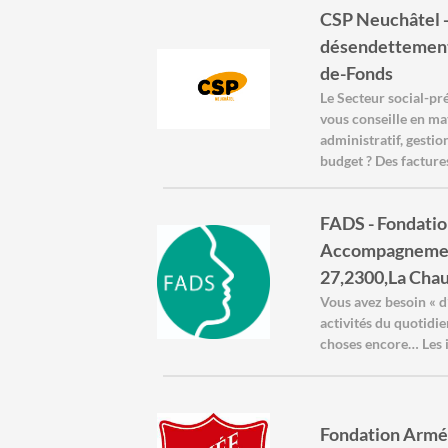
CSP Neuchâtel -
désendettement
de-Fonds
Le Secteur social-p
vous conseille en ma
administratif, gesti
budget ? Des factures
FADS - Fondation
Accompagnement 
27,2300,La Cha
Vous avez besoin « d
activités du quotidi
choses encore… Les i
Fondation Armée