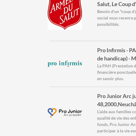
Salut, Le Coup d
Besoin d'un "coup d'
social vous recevra 
possibilités.
Pro Infirmis - P
de handicap) - 
La PAH (Prestation d
financière ponctuell
en savoir plus.
Pro Junior Arc j
48,2000,Neuchâ
L’aide aux familles 
qualité de vie des en
fonds, Pro Junior Ar
participer à la vie so