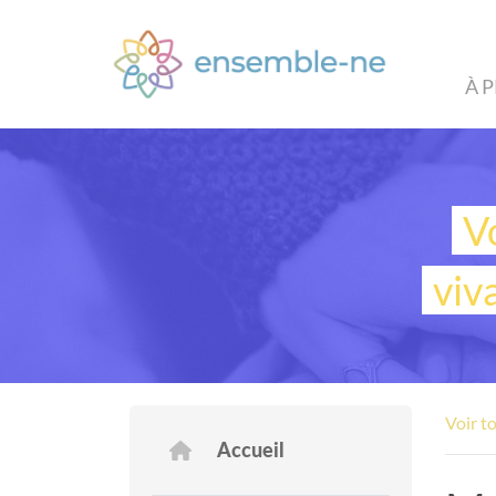
À 
V
viv
Voir t
Accueil