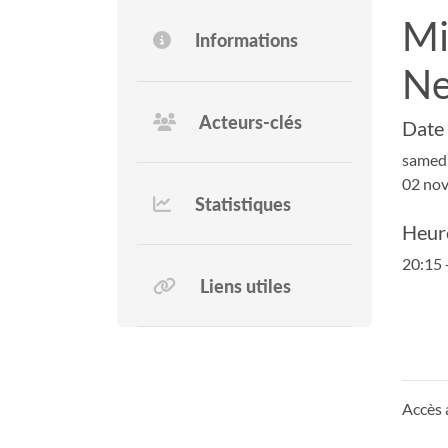
Mi
Informations
Ne
Acteurs-clés
Date
samed
02 no
Statistiques
Heur
20:15 
Liens utiles
Accès a