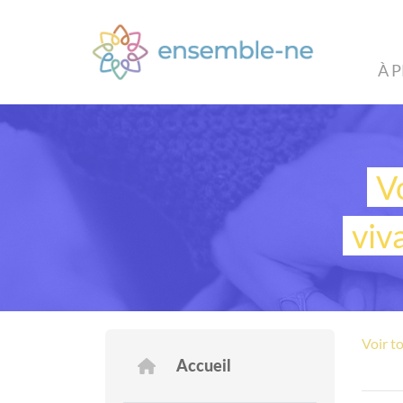
À 
V
viv
Voir t
Accueil