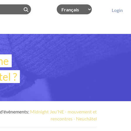
Login
ne
el ?
 d'évènements:
Midnight Jeu'NE - mouvement et
rencontres - Neuchâtel