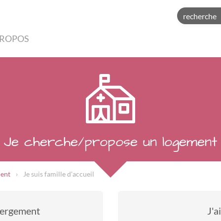
PROPOS
Je cherche/propose un logement
ment
Je suis famille d'accueil
ébergement
J'a