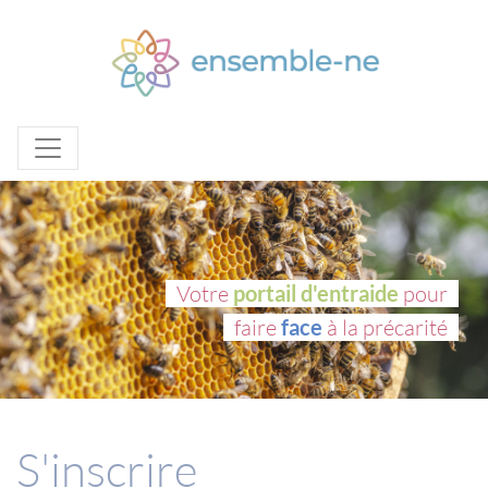
Votre
portail d'entraide
pour
faire
face
à la précarité
S'inscrire