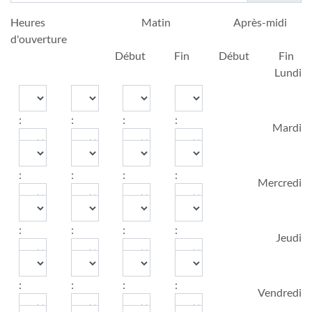
Heures
Matin
Après-midi
d'ouverture
Début
Fin
Début
Fin
Lundi
Hour
Minute
Hour
Minute
Hour
Minute
Hour
Minute
:
:
:
:
Mardi
Hour
Minute
Hour
Minute
Hour
Minute
Hour
Minute
:
:
:
:
Mercredi
Hour
Minute
Hour
Minute
Hour
Minute
Hour
Minute
:
:
:
:
Jeudi
Hour
Minute
Hour
Minute
Hour
Minute
Hour
Minute
:
:
:
:
Vendredi