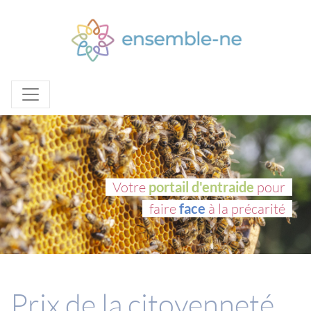
Votre
portail d'entraide
pour
faire
face
à la précarité
Prix de la citoyenneté