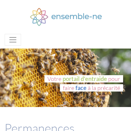
Votre
portail d'entraide
pour
faire
face
à la précarité
Permanences